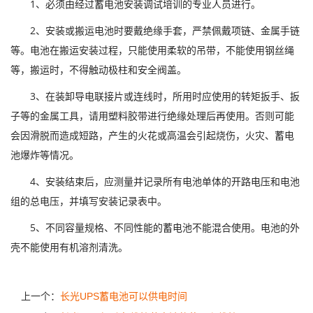
1、必须由经过蓄电池安装调试培训的专业人员进行。
2、安装或搬运电池时要戴绝缘手套，严禁佩戴项链、金属手链
等。电池在搬运安装过程，只能使用柔软的吊带，不能使用钢丝绳
等，搬运时，不得触动极柱和安全阀盖。
3、在装卸导电联接片或连线时，所用时应使用的转矩扳手、扳
子等的金属工具，请用塑料胶带进行绝缘处理后再使用。否则可能
会因滑脱而造成短路，产生的火花或高温会引起烧伤，火灾、蓄电
池爆炸等情况。
4、安装结束后，应测量并记录所有电池单体的开路电压和电池
组的总电压，并填写安装记录表中。
5、不同容量规格、不同性能的蓄电池不能混合使用。电池的外
壳不能使用有机溶剂清洗。
上一个：
长光UPS蓄电池可以供电时间